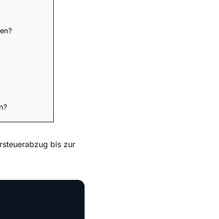
len?
n?
rsteuerabzug bis zur