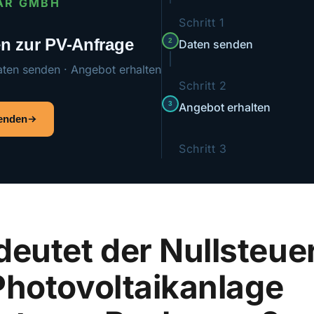
AR GMBH
Schritt 1
ten zur PV-Anfrage
2
Daten senden
aten senden · Angebot erhalten
Schritt 2
3
Angebot erhalten
senden
Schritt 3
eutet der Nullsteue
 Photovoltaikanlage