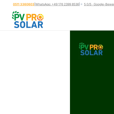
Zum
0511 3360603
|
WhatsApp: +49 176 2399 8536
|
★
5,0/5 · Google-Bewe
Inhalt
springen