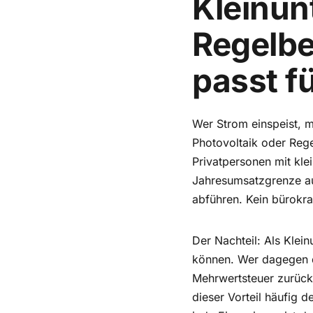
Kleinun
Regelbe
passt f
Wer Strom einspeist, m
Photovoltaik oder Rege
Privatpersonen mit kle
Jahresumsatzgrenze au
abführen. Kein bürokr
Der Nachteil: Als Klei
können. Wer dagegen d
Mehrwertsteuer zurück
dieser Vorteil häufig 