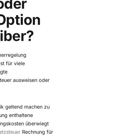
oder
Option
iber?
merregelung
t für viele
egte
steuer ausweisen oder
aik geltend machen zu
ung enthaltene
ungskosten überwiegt
atzsteuer
Rechnung für