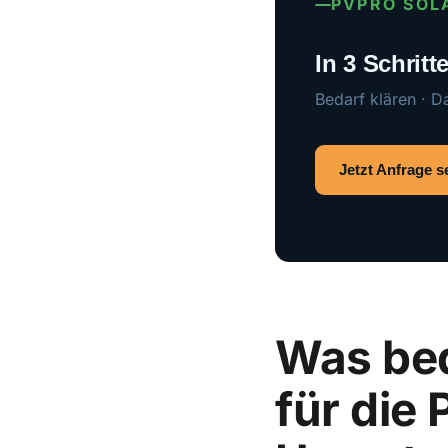
PVPRO SOL
In 3 Schrit
Bedarf klären · D
Jetzt Anfrage 
Was bed
für die