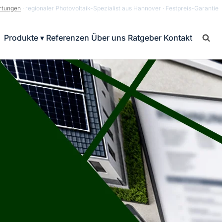
rtungen
· regionaler Photovoltaik-Spezialist aus Hannover · Festpreis-Garantie
Produkte ▾
Referenzen
Über uns
Ratgeber
Kontakt