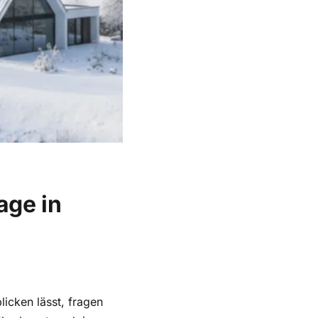
age in
icken lässt, fragen