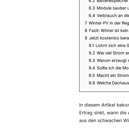
6.2
Batteriespeiche
6.3
Module sauber u
6.4
Verbrauch an d
7
Winter-PV in der Re
8
Fazit: Winter ist kei
9
Jetzt kostenlos ber
9.1
Lohnt sich eine 
9.2
Wie viel Strom 
9.3
Warum erzeugt 
9.4
Sollte ich die M
9.5
Macht ein Strom
9.6
Welche Dachausri
In diesem Artikel bek
Ertrag sinkt, wann die
aus den schwachen Wi