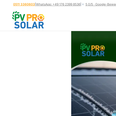
Zum
0511 3360603
|
WhatsApp: +49 176 2399 8536
|
★
5,0/5 · Google-Bewe
Inhalt
springen