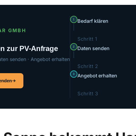
1
Bedarf klären
AR GMBH
Schritt 1
ten zur PV-Anfrage
2
Daten senden
aten senden · Angebot erhalten
Schritt 2
3
Angebot erhalten
senden
Schritt 3