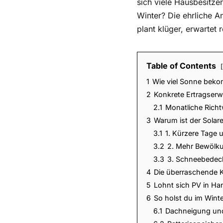
sich viele Hausbesitz
Winter? Die ehrliche A
plant klüger, erwartet r
Table of Contents
1
Wie viel Sonne bek
2
Konkrete Ertragserw
2.1
Monatliche Richt
3
Warum ist der Solare
3.1
1. Kürzere Tage 
3.2
2. Mehr Bewölku
3.3
3. Schneebedeck
4
Die überraschende K
5
Lohnt sich PV in Ha
6
So holst du im Wint
6.1
Dachneigung und