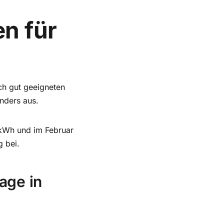
n für
ch gut geeigneten
anders aus.
kWh und im Februar
 bei.
age in