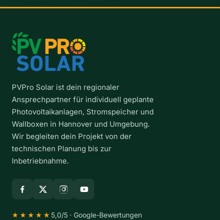
u
e
n
r
i
f
s
ü
t
r
H
a
n
PVPro Solar ist dein regionaler
n
Ansprechpartner für individuell geplante
o
v
Photovoltaikanlagen, Stromspeicher und
e
Wallboxen in Hannover und Umgebung.
r
Wir begleiten dein Projekt von der
u
technischen Planung bis zur
n
Inbetriebnahme.
d
d
i
e
R
e
5,0/5 · Google-Bewertungen
★★★★★