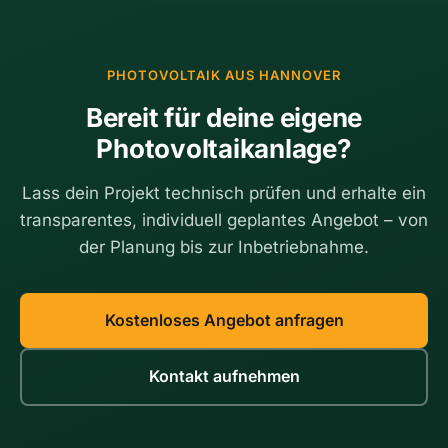
,
k
K
o
o
m
PHOTOVOLTAIK AUS HANNOVER
s
b
t
i
Bereit für deine eigene
e
n
Photovoltaikanlage?
n
i
u
e
n
r
Lass dein Projekt technisch prüfen und erhalte ein
d
e
transparentes, individuell geplantes Angebot – von
w
n
der Planung bis zur Inbetriebnahme.
a
:
s
D
j
e
e
r
Kostenloses Angebot anfragen
t
R
z
a
Kontakt aufnehmen
t
t
z
g
u
e
t
b