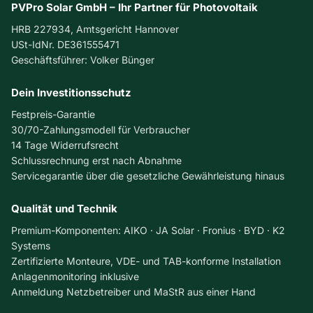
r
o
PVPro Solar GmbH – Ihr Partner für Photovoltaik
i
l
HRB 227934, Amtsgericht Hannover
c
t
USt-IdNr. DE361555471
h
a
Geschäftsführer: Volker Bünger
t
i
e
k
r
Dein Investitionsschutz
u
d
n
Festpreis-Garantie
e
d
30/70-Zahlungsmodell für Verbraucher
f
D
14 Tage Widerrufsrecht
e
a
Schlussrechnung erst nach Abnahme
k
c
Servicegarantie über die gesetzliche Gewährleistung hinaus
t
h
:
s
Qualität und Technik
S
a
y
n
Premium-Komponenten: AIKO · JA Solar · Fronius · BYD · K2
m
i
Systems
p
e
Zertifizierte Monteure, VDE- und TAB-konforme Installation
t
r
Anlagenmonitoring inklusive
o
u
Anmeldung Netzbetreiber und MaStR aus einer Hand
m
n
e
g