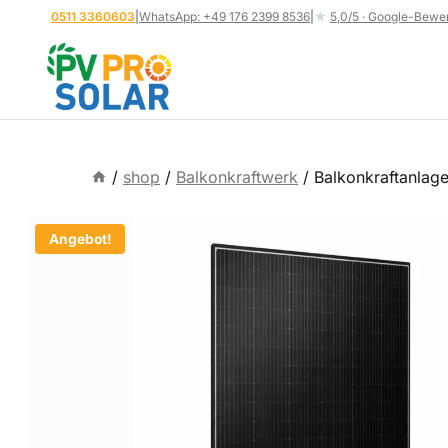
Zum
0511 3360603
|
WhatsApp: +49 176 2399 8536
|
★
5,0/5 · Google-Bewe
Inhalt
springen
/
shop
/
Balkonkraftwerk
/
Balkonkraftanlag
Angebot!