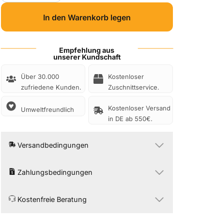
890.00€
490.00€.
flachdach-
In den Warenkorb legen
set-
ja-
solar-
Empfehlung aus
unserer Kundschaft
450w-
k2
Über 30.000
Kostenloser
zufriedene Kunden.
Zuschnittservice.
Menge
Kostenloser Versand
Umweltfreundlich
in DE ab 550€.
Versandbedingungen
Zahlungsbedingungen
Kostenfreie Beratung