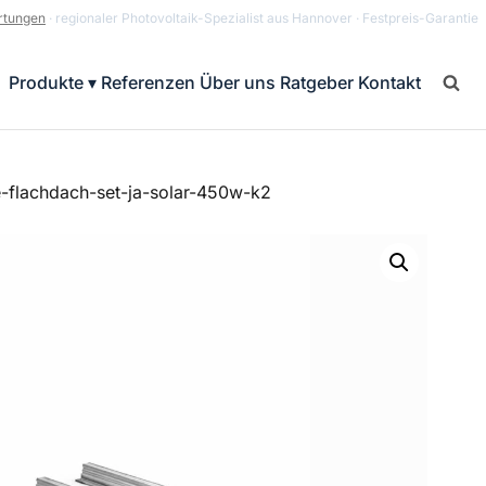
rtungen
· regionaler Photovoltaik-Spezialist aus Hannover · Festpreis-Garantie
Produkte ▾
Referenzen
Über uns
Ratgeber
Kontakt
e-flachdach-set-ja-solar-450w-k2