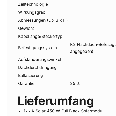
Zelltechnologie
Wirkungsgrad
Abmessungen (L x B x H)
Gewicht
Kabellänge/Steckertyp
K2 Flachdach-Befestigu
Befestigungssystem
angegeben)
Aufständerungswinkel
Dachdurchdringung
Ballastierung
Garantie
25 J.
Lieferumfang
1x JA Solar 450 W Full Black Solarmodul