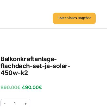
Kostenloses Angebot
Balkonkraftanlage-
flachdach-set-ja-solar-
450w-k2
Ursprünglicher
Aktueller
890.00
€
490.00
€
Preis
Preis
war:
ist:
Balkonkraftanlage-