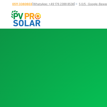
Skip
0511 3360603
|
WhatsApp: +49 176 2399 8536
|
★
5,0/5 · Google-Bewe
to
content