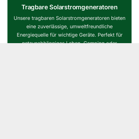
Tragbare Solarstromgeneratoren
Unsere tragbaren Solarstromgeneratoren bieten
eine zuverlässige, umweltfreundliche
Energiequelle für wichtige Geräte. Perfekt für
netzunabhängiges Leben, Camping oder
Notfälle, helfen diese Generatoren dir, überall
Energieunabhängigkeit und Nachhaltigkeit zu
bewahren.
Mehr erfahren
→