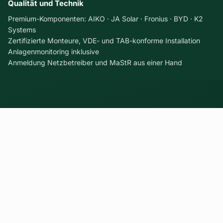
Qualität und Technik
Premium-Komponenten: AIKO · JA Solar · Fronius · BYD · K2
Systems
Zertifizierte Monteure, VDE- und TAB-konforme Installation
Anlagenmonitoring inklusive
Anmeldung Netzbetreiber und MaStR aus einer Hand
PHOTOVOLTAIK AUS HANNOVER
Bereit für deine eigene
Photovoltaikanlage?
Lass dein Projekt technisch prüfen und erhalte ein
transparentes, individuell geplantes Angebot – von
der Planung bis zur Inbetriebnahme.