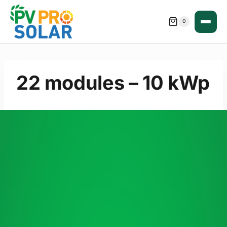
Skip
to
0
content
22 modules – 10 kWp