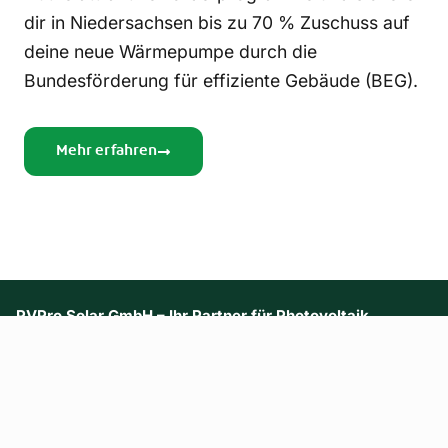
dir in Niedersachsen bis zu 70 % Zuschuss auf
deine neue Wärmepumpe durch die
Bundesförderung für effiziente Gebäude (BEG).
Mehr erfahren
PVPro Solar GmbH – Ihr Partner für Photovoltaik
HRB 227934, Amtsgericht Hannover
USt-IdNr. DE361555471
Geschäftsführer: Volker Bünger
Dein Investitionsschutz