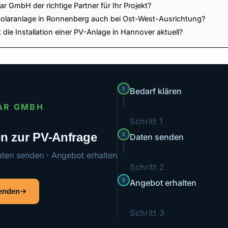
r GmbH der richtige Partner für Ihr Projekt?
Solaranlage in Ronnenberg auch bei Ost-West-Ausrichtung?
 die Installation einer PV-Anlage in Hannover aktuell?
1
Bedarf klären
AR GMBH
Schritt 1
ten zur PV-Anfrage
2
Daten senden
aten senden · Angebot erhalten
Schritt 2
3
Angebot erhalten
senden
Schritt 3