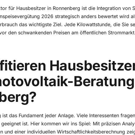
tor für Hausbesitzer in Ronnenberg ist die Integration von 
inspeisevergütung 2026 strategisch anders bewertet wird al
erbrauch das wichtigste Ziel. Jede Kilowattstunde, die Sie s
e vor den schwankenden Preisen am öffentlichen Strommarkt
fitieren Hausbesitze
hotovoltaik-Beratung
berg?
 ist das Fundament jeder Anlage. Viele Interessenten fragen
eeignet ist. Hier kommen wir ins Spiel: Mit präzisen Anal
 und einer individuellen Wirtschaftlichkeitsberechnung zei