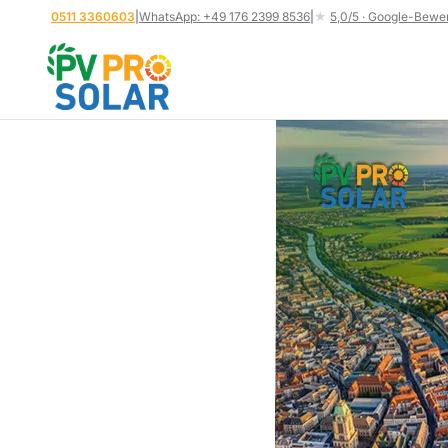
Zum
0511 3360603
|
WhatsApp: +49 176 2399 8536
|
★
5,0/5 · Google-Bewe
Inhalt
springen