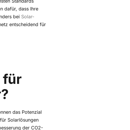
hsten Standards
 dafür, dass Ihre
onders bei
Solar-
netz entscheidend für
 für
r?
nnen das Potenzial
 für Solarlösungen
rbesserung der CO2-