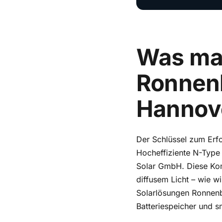
Was mac
Ronnenb
Hannove
Der Schlüssel zum Erfo
Hocheffiziente N-Type
Solar GmbH. Diese Kom
diffusem Licht – wie w
Solarlösungen Ronnenb
Batteriespeicher und s