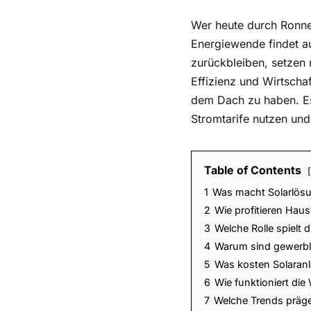
Wer heute durch Ronnen
Energiewende findet a
zurückbleiben, setze
Effizienz und Wirtscha
dem Dach zu haben. Es
Stromtarife nutzen und
Table of Contents
1
Was macht Solarlösu
2
Wie profitieren Hau
3
Welche Rolle spielt
4
Warum sind gewerbl
5
Was kosten Solaranl
6
Wie funktioniert di
7
Welche Trends präg