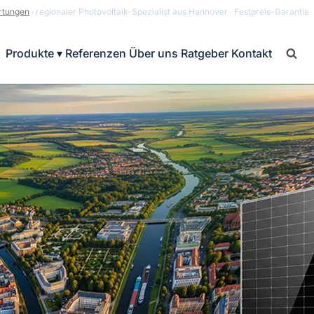
rtungen
· regionaler Photovoltaik-Spezialist aus Hannover · Festpreis-Garantie
Produkte ▾
Referenzen
Über uns
Ratgeber
Kontakt