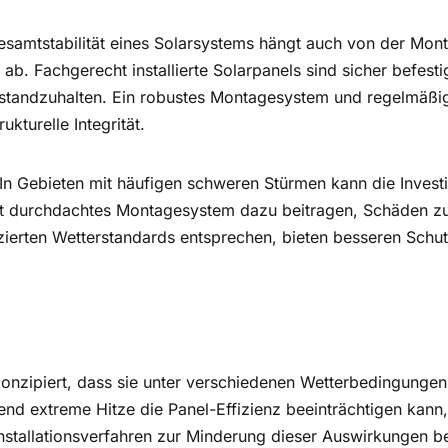
Gesamtstabilität eines Solarsystems hängt auch von der Mon
ät ab. Fachgerecht installierte Solarpanels sind sicher befes
standzuhalten. Ein robustes Montagesystem und regelmäßig
ukturelle Integrität.
n Gebieten mit häufigen schweren Stürmen kann die Investi
ut durchdachtes Montagesystem dazu beitragen, Schäden zu
fizierten Wetterstandards entsprechen, bieten besseren Schu
onzipiert, dass sie unter verschiedenen Wetterbedingungen
end extreme Hitze die Panel-Effizienz beeinträchtigen kan
nstallationsverfahren zur Minderung dieser Auswirkungen be