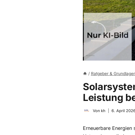
/
Ratgeber & Grundlage
Solarsyste
Leistung be
Von
kh
6. April 202
Erneuerbare Energien s