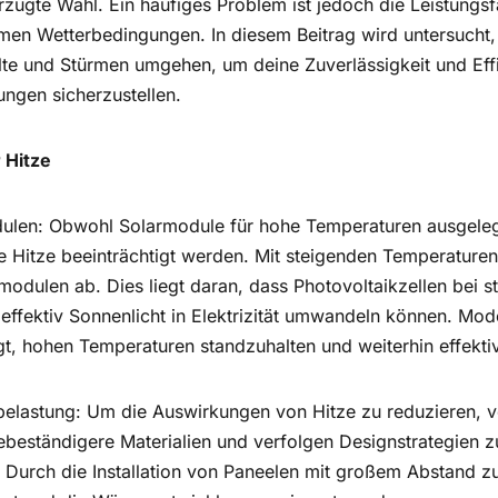
ugte Wahl. Ein häufiges Problem ist jedoch die Leistungsf
emen Wetterbedingungen. In diesem Beitrag wird untersucht
lte und Stürmen umgehen, um deine Zuverlässigkeit und Effi
gen sicherzustellen.
 Hitze
dulen: Obwohl Solarmodule für hohe Temperaturen ausgeleg
e Hitze beeinträchtigt werden. Mit steigenden Temperaturen
rmodulen ab. Dies liegt daran, dass Photovoltaikzellen bei 
effektiv Sonnenlicht in Elektrizität umwandeln können. Mo
t, hohen Temperaturen standzuhalten und weiterhin effektiv
belastung: Um die Auswirkungen von Hitze zu reduzieren, v
ebeständigere Materialien und verfolgen Designstrategien 
. Durch die Installation von Paneelen mit großem Abstand 