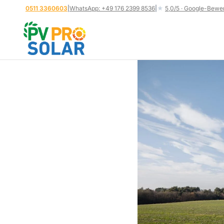
Zum
0511 3360603
|
WhatsApp: +49 176 2399 8536
|
★
5,0/5 · Google-Bewe
Inhalt
springen