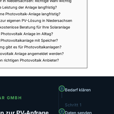
r in Niedersachsen: Richtige Wahl wichtig
e Leistung der Anlage langfristig?
ne Photovoltaik-Anlage langfristig?
tt zur eigenen PV-Lösung in Niedersachsen
kostenlose Beratung für Ihre Solaranlage
 Photovoltaik Anlage im Alltag?
 Photovoltaikanlage mit Speicher?
ng gibt es für Photovoltaikanlagen?
ovoltaik Anlage angemeldet werden?
en richtigen Photovoltaik Anbieter?
1
Bedarf klären
AR GMBH
Schritt 1
ten zur PV-Anfrage
2
Daten senden