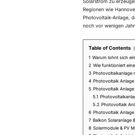
Solarstrom zu erzeuge
Regionen wie Hannover
Photovoltaik-Anlage, da
noch vor wenigen Jahr
Table of Contents
1
Warum lohnt sich ei
2
Wie funktioniert ein
3
Photovoltaikanlage 
4
Photovoltaik Anlag
5
Photovoltaik Anlage
5.1
Photovoltaikanl
5.2
Photovoltaik Anl
6
Photovoltaik Anlage 
7
Balkon Solaranlage &
8
Solarmodule & PV M